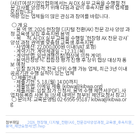
(사)IT여성기업인협회에서는 AI·DX 실무 교육을 수행할 전
문 강사를 양성하기 위해 다음과 같이 후속지원 용역 업체를
모집합니다.
역량 있는 업체들의 많은 관심과 참여를 바랍니다.
○ 개 요
- 용 역 명: 2026 현장형 디지털 전환(AX) 전문 강사 양성 과
정 교육생 모집 후속지원 용역
- 목 적: AI·DX 실무 교육을 수행할 '현장형 AX 전문 강사'
양성 과정 권역별 맞춤형 교육생 후속지원
- 사업예산: 22,000,000원 이내(VAT 포함)
- 계약기간: 계약체결일 ~ 12.31.(목)
- 계약방법: 일반경쟁입찰(협상에 의한 계약)
- 용역선정방식: 접합성 평가 진행 후 상위 협상 대상자 통
보 예정
- 입찰 참가자격: 전국 단위 수행 가능 업체, 최근 3년 이내
공공기관 수행 실적이 있는 업체
○ 제출안내
- 제출기한: 5. 18.(월) 14:00까지
- 제출방법: 이메일 제출 (kibwa@kibwa.org)
- 제출서류: 입찰 참가 신청서, 용역 수행 제안서(PDF), 사
업자등록증 사본 등 (상세 내역은 첨부된 제안요청서 참고)
○ 문의처: 교육운영팀 02-6956-9518 / kibwa@kibwa.or
g
첨부파일
2026_현장형_디지털_전환(AX)_전문강사양성과정_교육생_후속지원_
용역_제안요청서(안).hwp