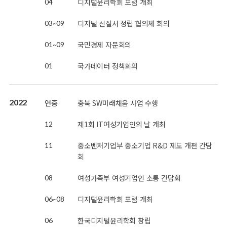
디지털윤리학회 포럼 개최
04
디지털 신질서 정립 협의체 회의
03~09
국민경제 자문회의
01~09
국가데이터 정책회의
01
2022
연중
충북 SW미래채움 사업 수행
제1회 IT여성기업인의 날 개최
12
중소벤처기업부 중소기업 R&D 제도 개편 간담
11
회
여성가족부 여성기업인 소통 간담회
08
디지털윤리학회 포럼 개최
06~08
한국디지털윤리학회 창립
06