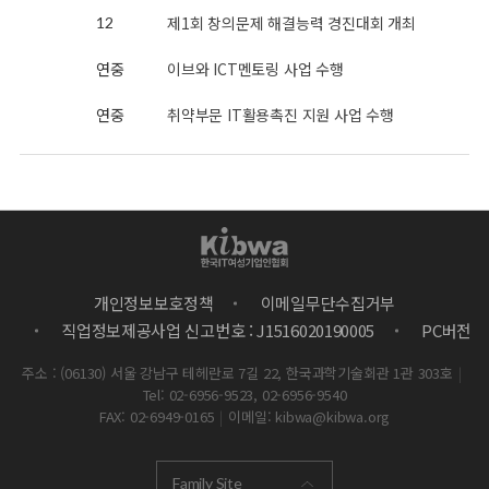
제1회 창의문제 해결능력 경진대회 개최
12
연중
이브와 ICT멘토링 사업 수행
연중
취약부문 IT활용촉진 지원 사업 수행
개인정보보호정책
이메일무단수집거부
직업정보제공사업 신고번호 : J1516020190005
PC버전
주소 : (06130) 서울 강남구 테헤란로 7길 22, 한국과학기술회관 1관 303호
|
Tel: 02-6956-9523, 02-6956-9540
FAX: 02-6949-0165
|
이메일: kibwa@kibwa.org
Family Site