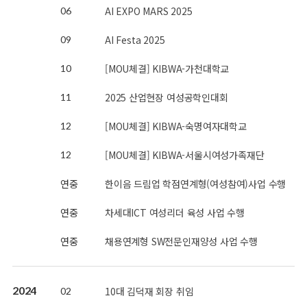
AI EXPO MARS 2025
06
AI Festa 2025
09
[MOU체결] KIBWA-가천대학교
10
2025 산업현장 여성공학인대회
11
[MOU체결] KIBWA-숙명여자대학교
12
[MOU체결] KIBWA-서울시여성가족재단
12
연중
한이음 드림업 학점연계형(여성참여)사업 수행
연중
차세대ICT 여성리더 육성 사업 수행
연중
채용연계형 SW전문인재양성 사업 수행
2024
10대 김덕재 회장 취임
02