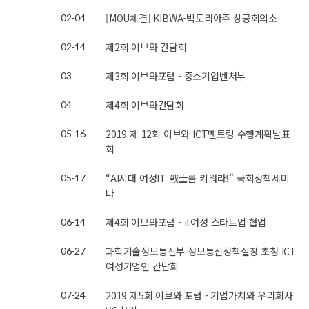
[MOU체결] KIBWA-빅토리아주 상공회의소
02-04
제2회 이브와 간담회
02-14
제3회 이브와포럼 - 중소기업벤처부
03
제4회 이브와간담회
04
2019 제 12회 이브와 ICT멘토링 수행계획발표
05-16
회
“AI시대 여성IT 戰士를 키워라!” 국회정책세미
05-17
나
제4회 이브와포럼 - it여성 스타트업 협업
06-14
과학기술정보통신부 정보통신정책실장 초청 ICT
06-27
여성기업인 간담회
2019 제5회 이브와 포럼 - 기업가치와 우리회사
07-24