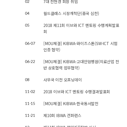
7대 전현경 회장 취임
02
월드클래스 시장개척단(중국 심천)
04
2018 제11회 이브와 ICT 멘토링 수행계획발표
05
회
[MOU체결] KIBWA-와이즈스톤(SW·ICT 시험
06-07
인증 협약)
[MOU체결] KIBWA-고대안암병원(의료산업 전
06-22
반 상호협력 업무협약)
사무국 이전 오프닝데이
08
2018 이브와 ICT 멘토링 수행결과발표회
11-02
[MOU체결] KIBWA-한국동서발전
11-15
제10회 IBWA 컨퍼런스
11-21