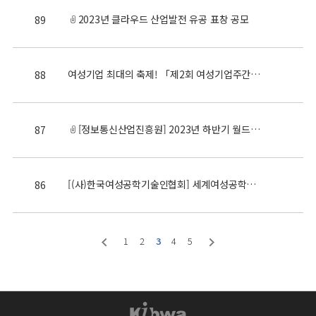
2023년 클라우드 산업발전 유공 표창 공모
89
여성기업 최대의 축제! 「제2회 여성기업주간」 개최 안내
88
[정보통신산업진흥원] 2023년 하반기 월드프렌즈 NIPA자문단 해외파견사업 자문단원 모집공고
87
[(사)한국여성공학기술인협회] 세계여성공학인의날 기념 심포지엄
86
1
2
3
4
5